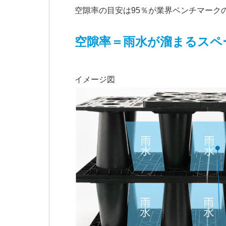
空隙率の目安は95％が業界ベンチマーク
空隙率＝雨水が溜まるスペ
イメージ図