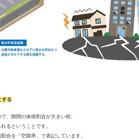
とする
ので、隙間の体積割合が大きい程、
られるということです。
積割合を「空隙率」で表記しています。