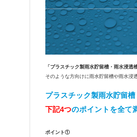
「
プラスチック製雨水貯留槽
・
雨水浸透
そのような方向けに
雨水貯留槽
や雨水浸
プラスチック製雨水貯留槽
下記4つ
のポイントを全て
ポイント①