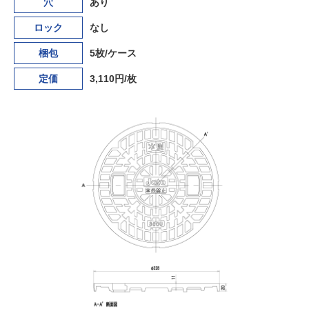
穴
あり
ロック
なし
梱包
5枚/ケース
定価
3,110円/枚