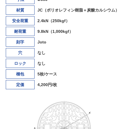
材質
JC（ポリオレフィン樹脂＋炭酸カルシウム）
安全荷重
2.4kN（250kgf）
耐荷重
9.8kN（1,000kgf）
刻字
Joto
穴
なし
ロック
なし
梱包
5枚/ケース
定価
4,200円/枚