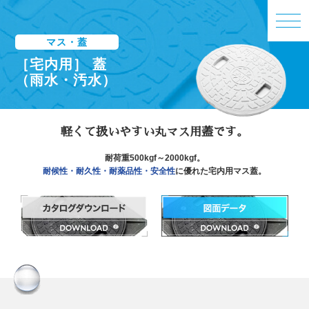
マス・蓋
［宅内用］ 蓋
（雨水・汚水）
軽くて扱いやすい丸マス用蓋です。
耐荷重500kgf～2000kgf。
耐候性・耐久性・耐薬品性・安全性
に
優れた宅内用マス蓋。