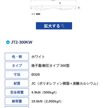
JT2-300KW
色・柄
ホワイト
タイプ
格子蓋/耐圧タイプ 300型
寸法
Ø328
材質
JC（ポリオレフィン樹脂＋炭酸カルシウム）
安全荷重
4.9kN（500kgf）
耐荷重
19.6kN（2,000kgf）