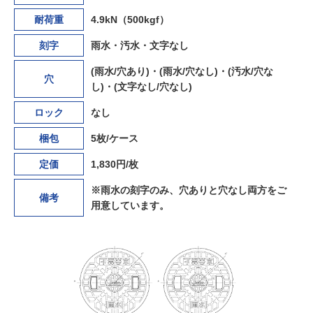
耐荷重
4.9kN（500kgf）
刻字
雨水・汚水・文字なし
(雨水/穴あり)・(雨水/穴なし)・
(汚水/穴な
穴
し)・(文字なし/穴なし)
ロック
なし
梱包
5枚/ケース
定価
1,830円/枚
※雨水の刻字のみ、穴ありと穴なし両方をご
備考
用意しています。