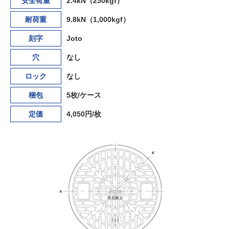
安全荷重
2.4kN（250kgf）
耐荷重
9.8kN（1,000kgf）
刻字
Joto
穴
なし
ロック
なし
梱包
5枚/ケース
定価
4,050円/枚