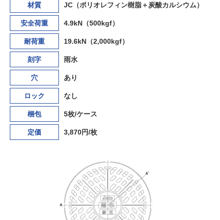
材質
JC（ポリオレフィン樹脂＋炭酸カルシウム）
安全荷重
4.9kN（500kgf）
耐荷重
19.6kN（2,000kgf）
刻字
雨水
穴
あり
ロック
なし
梱包
5枚/ケース
定価
3,870円/枚