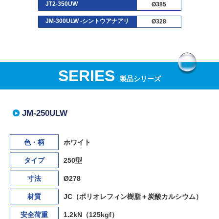
JT2-350UW
Ø385
JM-300ULW -シントウアナアリ
Ø328
SERIES
製品シリーズ
JM-250ULW
色・柄
ホワイト
タイプ
250型
寸法
Ø278
材質
JC（ポリオレフィン樹脂＋炭酸カルシウム）
安全荷重
1.2kN（125kgf）