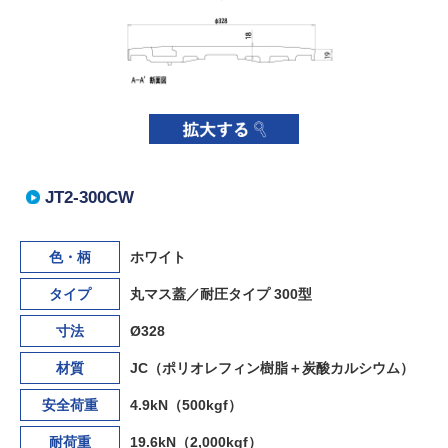
JT2-300CW
色・柄
ホワイト
タイプ
丸マス蓋／耐圧タイプ 300型
寸法
Ø328
材質
JC（ポリオレフィン樹脂＋炭酸カルシウム）
安全荷重
4.9kN（500kgf）
耐荷重
19.6kN（2,000kgf）