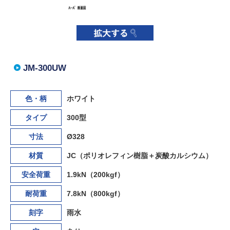
JM-300UW
色・柄
ホワイト
タイプ
300型
寸法
Ø328
材質
JC（ポリオレフィン樹脂＋炭酸カルシウム）
安全荷重
1.9kN（200kgf）
耐荷重
7.8kN（800kgf）
刻字
雨水