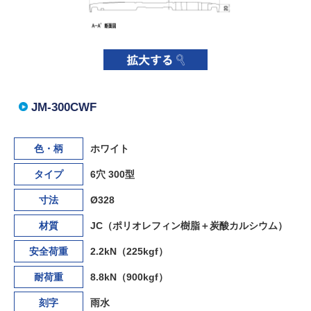
JM-300CWF
色・柄
ホワイト
タイプ
6穴 300型
寸法
Ø328
材質
JC（ポリオレフィン樹脂＋炭酸カルシウム）
安全荷重
2.2kN（225kgf）
耐荷重
8.8kN（900kgf）
刻字
雨水