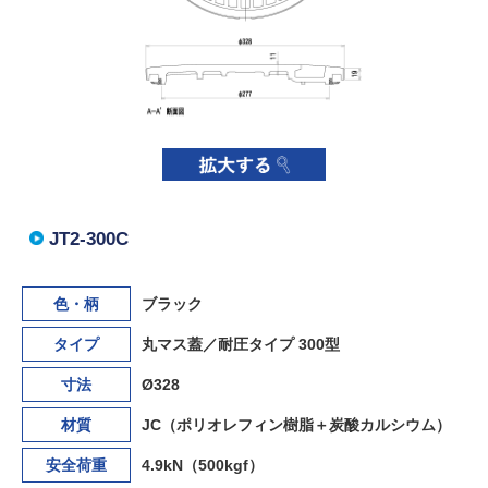
JT2-300C
色・柄
ブラック
タイプ
丸マス蓋／耐圧タイプ 300型
寸法
Ø328
材質
JC（ポリオレフィン樹脂＋炭酸カルシウム）
安全荷重
4.9kN（500kgf）