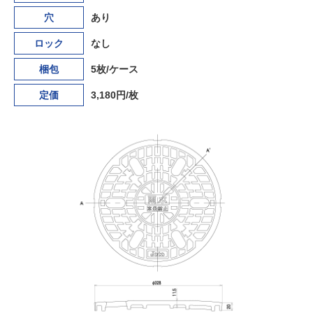
穴
あり
ロック
なし
梱包
5枚/ケース
定価
3,180円/枚