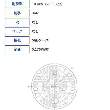
耐荷重
19.6kN（2,000kgf）
刻字
Joto
穴
なし
ロック
なし
梱包
5枚/ケース
定価
5,170円/枚