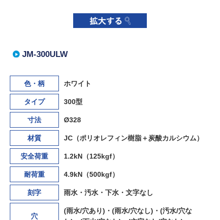
JM-300ULW
色・柄
ホワイト
タイプ
300型
寸法
Ø328
材質
JC（ポリオレフィン樹脂＋炭酸カルシウム）
安全荷重
1.2kN（125kgf）
耐荷重
4.9kN（500kgf）
刻字
雨水・汚水・下水・文字なし
(雨水/穴あり)・(雨水/穴なし)・(汚水/穴な
穴