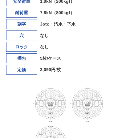
安全荷重
1.9kN（200kgf）
耐荷重
7.8kN（800kgf）
刻字
Joto・汚水・下水
穴
なし
ロック
なし
梱包
5枚/ケース
定価
3,090円/枚