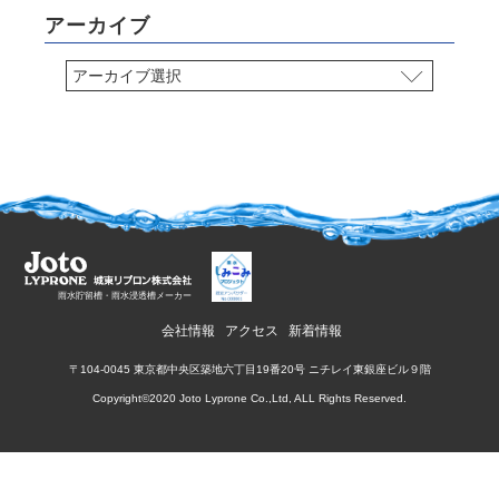
アーカイブ
雨水貯留槽・雨水浸透槽メーカー
会社情報
アクセス
新着情報
〒104-0045 東京都中央区築地六丁目19番20号 ニチレイ東銀座ビル９階
Copyright©2020 Joto Lyprone Co.,Ltd, ALL Rights Reserved.