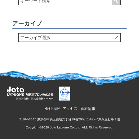
アーカイブ
雨水貯留槽・雨水浸透槽メーカー
会社情報
アクセス
新着情報
〒104-0045 東京都中央区築地六丁目19番20号 ニチレイ東銀座ビル９階
Copyright©2020 Joto Lyprone Co.,Ltd, ALL Rights Reserved.