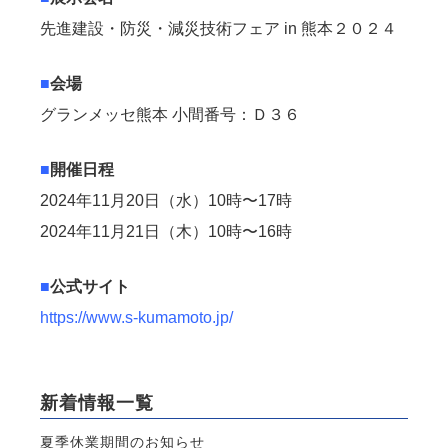
先進建設・防災・減災技術フェア in 熊本２０２４
■
会場
グランメッセ熊本 ⼩間番号：Ｄ３６
■
開催⽇程
2024年11⽉20⽇（⽔）10時〜17時
2024年11⽉21⽇（⽊）10時〜16時
■
公式サイト
https://www.s-kumamoto.jp/
新着情報一覧
夏季休業期間のお知らせ