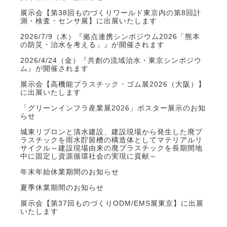
展示会【第38回ものづくりワールド東京内の第8回計
測・検査・センサ展】に出展いたします
2026/7/9（木）『拠点連携シンポジウム2026「熊本
の防災・治水を考える」』が開催されます
2026/4/24（金）『共創の流域治水・東京シンポジウ
ム』が開催されます
展示会【高機能プラスチック・ゴム展2026（大阪）】
に出展いたします
「グリーンインフラ産業展2026」ポスター展示のお知
らせ
城東リプロンと清水建設、建設現場から発生した廃プ
ラスチックを雨水貯留槽の構造体としてマテリアルリ
サイクル～建設現場由来の廃プラスチックを長期間地
中に固定し資源循環社会の実現に貢献～
年末年始休業期間のお知らせ
夏季休業期間のお知らせ
展示会【第37回ものづくりODM/EMS展東京】に出展
いたします