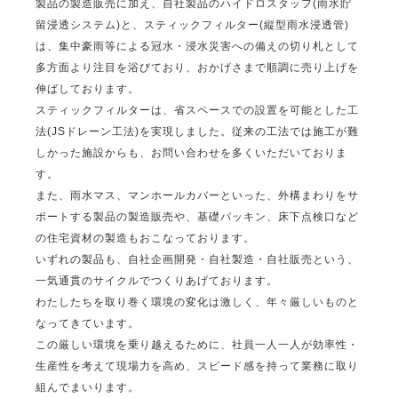
製品の製造販売に加え、自社製品のハイドロスタッフ(雨水貯
留浸透システム)と、スティックフィルター(縦型雨水浸透管)
は、集中豪雨等による冠水・浸水災害への備えの切り札として
多方面より注目を浴びており、おかげさまで順調に売り上げを
伸ばしております。
スティックフィルターは、省スペースでの設置を可能とした工
法(JSドレーン工法)を実現しました。従来の工法では施工が難
しかった施設からも、お問い合わせを多くいただいておりま
す。
また、雨水マス、マンホールカバーといった、外構まわりをサ
ポートする製品の製造販売や、基礎パッキン、床下点検口など
の住宅資材の製造もおこなっております。
いずれの製品も、自社企画開発・自社製造・自社販売という、
一気通貫のサイクルでつくりあげております。
わたしたちを取り巻く環境の変化は激しく、年々厳しいものと
なってきています。
この厳しい環境を乗り越えるために、社員一人一人が効率性・
生産性を考えて現場力を高め、スピード感を持って業務に取り
組んでまいります。