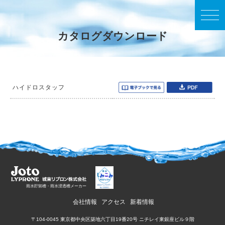
カタログダウンロード
ハイドロスタッフ
雨水貯留槽・雨水浸透槽メーカー
会社情報
アクセス
新着情報
〒104-0045 東京都中央区築地六丁目19番20号 ニチレイ東銀座ビル９階